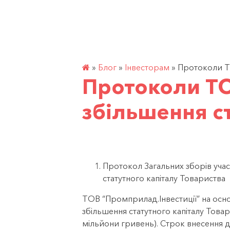
Перейти
до
контенту
»
Блог
»
Інвесторам
»
Протоколи ТО
Протоколи ТО
збільшення ст
Протокол Загальних зборів учас
статутного капіталу Товариства
ТОВ “Промприлад.Інвестиції” на осно
збільшення статутного капіталу Товар
мільйони гривень). Строк внесення д