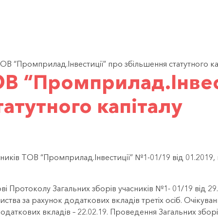
УКР
В “Промприлад.Інвестиції” про збільшення статутного ка
В “Промприлад.Інвес
атутного капіталу
ників ТОВ “Промприлад.Інвестиції” №1-01/19 від 01.2019
ві Протоколу Загальних зборів учасників №1- 01/19 від 2
иства за рахунок додаткових вкладів третіх осіб. Очікувани
одаткових вкладів – 22.02.19. Проведення Загальних збор