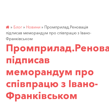
Перейти
УКР
РОБОЧІ ПРОСТОРИ
до
контенту
»
Блог
»
Новини
»
Промприлад.Реновація
підписав меморандум про співпрацю з Івано-
Франківськом
Промприлад.Ренова
підписав
меморандум про
співпрацю з Івано-
Франківськом