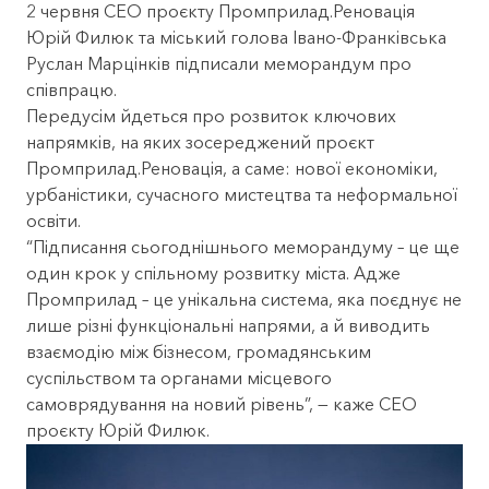
2 червня СЕО проєкту Промприлад.Реновація
Юрій Филюк та
міський голова Івано-Франківська
Руслан Марцінків
підписали меморандум про
співпрацю.
Передусім йдеться про розвиток ключових
напрямків, на яких зосереджений проєкт
Промприлад.Реновація, а саме: нової економіки,
урбаністики, сучасного мистецтва та неформальної
освіти.
“Підписання сьогоднішнього меморандуму – це ще
один крок у спільному розвитку міста. Адже
Промприлад – це унікальна система, яка поєднує не
лише різні функціональні напрями, а й виводить
взаємодію між бізнесом, громадянським
суспільством та органами місцевого
самоврядування на новий рівень”, — каже СЕО
проєкту Юрій Филюк.