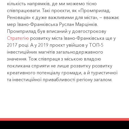
кількість напрямків, де ми можемо тісно
співпрацювати. Такі проєкти, як «Промприлад.
Реновація» є дуже важливими для міста», — вважає
мер Івано-Франківська Руслан Марцінків.
Промприлад був вписаний у довгострокову
Стратегію
розвитку міста Івано-Франківська ще у
2017 році. А у 2019 проєкт увійшов у ТОП-5
інвестиційних магнітів загальнодержавного
значення. Тож співпраця з міською владою
покликана сприяти не лише розвитку розвитку
креативного потенціалу громади, а й туристичної
та інвестиційної привабливості регіону загалом.
ПРО
ПОПУЛЯРНІ
ВІРТУ
ІНВЕСТОРАМ
КОМАНДА
ПАРТНЕРИ
КОНТАКТИ
БЛОГ
ПРОЕКТ
ЗАПИТАННЯ
ТУР