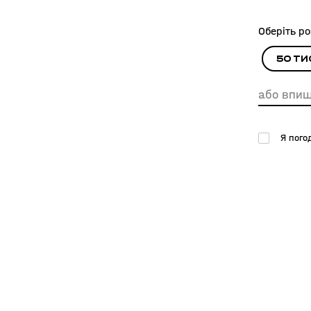
Оберіть р
50 ти
Я пог