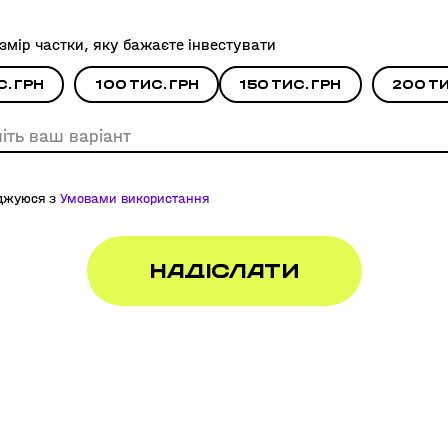
озмір частки, яку бажаєте інвестувати
с. грн
100 тис. грн
150 тис. грн
200 ти
оджуюся з
Умовами використання