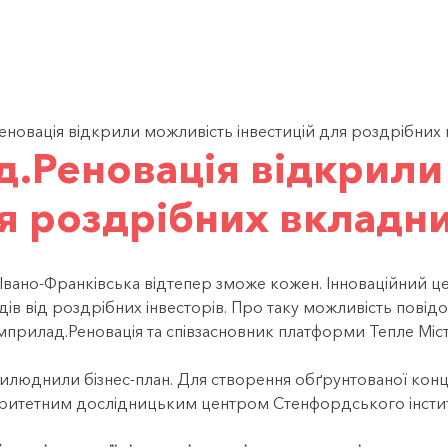
УКР
новація відкрили можливість інвестицій для роздрібних 
.Реновація відкрили
ля роздрібних вкладни
 Івано-Франківська відтепер зможе кожен. Інноваційний 
ів від роздрібних інвесторів. Про таку можливість пові
прилад.Реновація та співзасновник платформи Тепле Міст
люднили бізнес-план. Для створення об
ґ
рунтованої конце
оритетним дослідницьким центром Стенфордського інститут