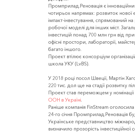
Промприлад.Реновація є інноваційним
чотирьох напрямах: розвиток нової е
імпакт-інвестування, спрямований на 
робочої моделі для інших міст. Загал
інвестицій понад 700 млн грн від прив
офісні простори, лабораторії, майст
багато іншого.
Проект втілює консорціум організацій-
школа УКУ (LvBS).
У 2018 році посол Швеції,
Мартін Хаг
220 тис. дол ще на стадії розвитку п
Проект став переможцем у номінації
ООН в Україні
.
Раніше компанія FinStream оголосила 
24-го січня Промприлад.Реновація б
Українське представництво міжнародно
визначило прозорість інвестиційної с