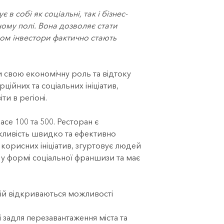
 собі як соціальні, так і бізнес-
ому полі. Вона дозволяє стати
ном інвестори фактично стають
 свою економічну роль та відтоку
ційних та соціальних ініціатив,
и в регіоні.
e 100 та 500. Ресторан є
ожливість швидко та ефективно
корисних ініціатив, згуртовує людей
 у формі соціальної франшизи та має
кій
відкриваються можливості
 задля перезавантаження міста та