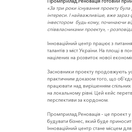
Промприлад.Реновація готовий прийма
«За три роки існування проекту була р
інтереси. І найважливіше, вже зараз
інвестором будь-кому, починаючи від
співвласниками проекту», – розпові
Інноваційний центр працює з питанн
талантів з міст України. На площі в п
націлених на розвиток нової економік
Засновники проекту продовжують усп
практичним доказом того, що об’єдна
працювати над вирішенням спільних с
на локальному рівні. Цей кейс перет
перспективи за кордоном.
Промприлад.Реновація – це проект у с
будувати бізнес, який буде приносити 
Інноваційний центр стане місцем для