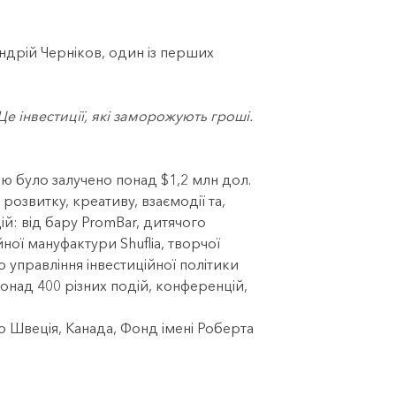
ндрій Черніков, один із перших
Це інвестиції, які заморожують гроші.
ію було залучено понад $1,2 млн дол.
озвитку, креативу, взаємодії та,
й: від бару PromBar, дитячого
ої мануфактури Shuflia, творчої
 управління інвестиційної політики
онад 400 різних подій, конференцій,
Швеція, Канада, Фонд імені Роберта