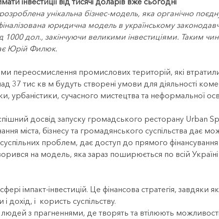
ти інвестиції від тисячі доларів вже сьогодні
озроблена унікальна бізнес-модель, яка органічно поєднує в
 фіналізована юридична модель в українському законодавч
 1000 дол., закінчуючи великими інвестиціями. Таким чи
дає Юрій Филюк.
ями переосмислення промислових територій, які втратили
онад 37 тис кв м будуть створені умови для діяльності комер
и, урбаністики, сучасного мистецтва та неформальної освіт
ішний досвід запуску громадського ресторану Urban Spac
ння міста, бізнесу та громадянського суспільства дає м
успільних проблем, дає доступ до прямого фінансування 
ворився на модель, яка зараз поширюється по всій Україні
фері імпакт-інвестицій. Це фінансова стратегія, завдяки я
і дохід, і користь суспільству.
 людей з прагненнями, де творять та втілюють можливості