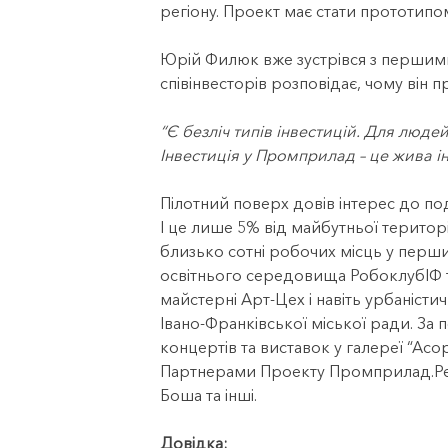
регіону. Проект має стати прототип
Юрій Филюк вже зустрівся з першими 
співінвесторів розповідає, чому він 
“
Є безліч типів інвестицій. Для люде
Інвестиція у Промприлад – це жива ін
Пілотний поверх довів інтерес до по
І це лише 5% від майбутньої територ
близько сотні робочих місць у перши
освітнього середовища РобоклубІФ та
майстерні Арт-Цех і навіть урбаністи
Івано-Франківської міської ради.
За 
концертів та виставок у галереї “Асо
Партнерами Проекту Промприлад.Рен
Боша та інші.
Довідка: