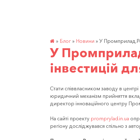
Перейти
до
контенту
»
Блог
»
Новини
»
У Промприлад.Ре
У Промприлад
інвестицій д
Стати співвласником заводу в центрі
юридичний механізм прийняття вклад
директор інноваційного центру Пром
На сайті проекту
promprylad.in.ua
опри
регіону досліджувався спільно з авт