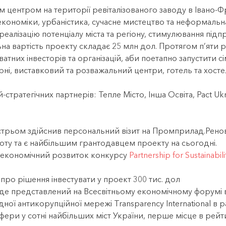
 центром на території ревіталізованого заводу в Івано-
кономіки, урбаністика, сучасне мистецтво та неформальна
реалізацію потенціалу міста та регіону, стимулювання під
ьна вартість проекту складає 25 млн дол. Протягом п’яти р
атних інвесторів та організацій, аби поетапно запустити сі
ерні, виставковий та розважальний центри, готель та хос
стратегічних партнерів: Тепле Місто, Інша Освіта, Pact Ukra
стрьом здійснив персональний візит на Промприлад.Ренов
ілоту та є найбільшим грантодавцем проекту на сьогодні.
 економічний розвиток конкурсу
Partnership for Sustainab
про рішення інвестувати у проект 300 тис. дол
уде представлений на Всесвітньому економічному форумі 
ї антикорупційної мережі Transparency International в ра
фери у сотні найбільших міст України, перше місце в рейти