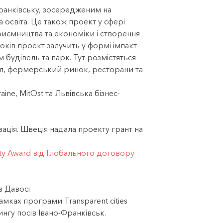
Франківську, зосередженим на
 освіта. Це також проект у сфері
приємництва та економіки і створення
оків проект залучить у формі імпакт-
м будівель та парк. Тут розмістяться
тел, фермерський ринок, ресторани та
ine, MitOst та Львівська бізнес-
ація.
Швеція надала проекту грант на
ility Award від Глобального договору
в Давосі
мках програми Transparent cities
нгу посів Івано-Франківськ.