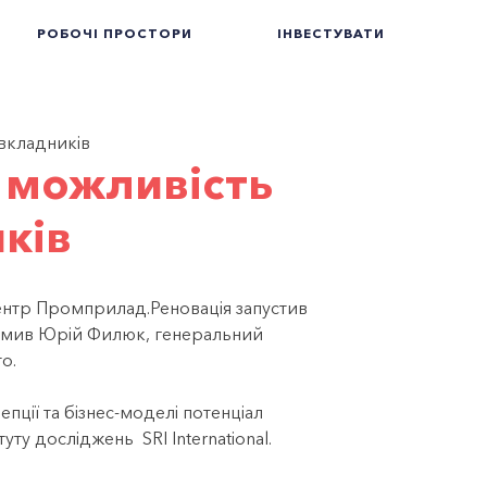
РОБОЧІ ПРОСТОРИ
ІНВЕСТУВАТИ
вкладників
 можливість
ків
центр Промприлад.Реновація запустив
домив Юрій Филюк, генеральний
о.
пції та бізнес-моделі потенціал
у досліджень SRI International.