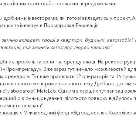
ом для інших територій зі схожими передумовами.
дрібними інвесторами, які готові вкладатись у проект.
А
працює та інвестує в Промприлад.Реновація:
й звично вкладати гроші в квартири, будинки, автомобілі. 
вестиція, яка змінить світогляд людей навколо”
.
дібних проектів та попит на оренду площ. На реконструкц
ії «Промприладу». Вже зараз тут чимало можливостей для р
х орендарів. Тут вже працюють 12 операторів та 16 функці
 освітнього експериментального цеху Дрібнота до сімейн
чної лабораторії MetaLab. Одним з перших тут запрацювало
перший рік функціонування пілотного поверху відбулось п
ртиментна кімната”.
овація є Міжнародний фонд «Відродження», Королівство 