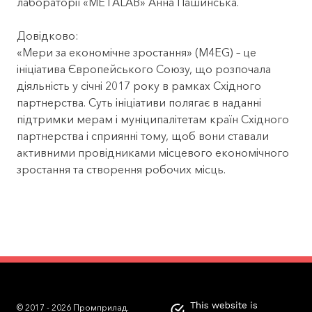
лабораторії «METALAB» Анна Пашинська.
Довідково:
«Мери за економічне зростання» (M4EG) – це
ініціатива Європейського Союзу, що розпочала
діяльність у січні 2017 року в рамках Східного
партнерства. Суть ініціативи полягає в наданні
підтримки мерам і муніципалітетам країн Східного
партнерства і сприянні тому, щоб вони ставали
активними провідниками місцевого економічного
зростання та створення робочих місць.
ПРО
ПОПУЛЯРНІ
ВІРТУ
ІНВЕСТОРАМ
КОМАНДА
ПАРТНЕРИ
КОНТАКТИ
БЛОГ
ПРОЕКТ
ЗАПИТАННЯ
ТУР
© 2017 - 2026 Промприлад.