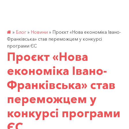
Перейти
УКР
РОБОЧІ ПРОСТОРИ
до
контенту
»
Блог
»
Новини
»
Проєкт «Нова економіка Івано-
Франківська» став переможцем у конкурсі
програми ЄС
Проєкт «Нова
економіка Івано-
Франківська» став
переможцем у
конкурсі програми
ЄС