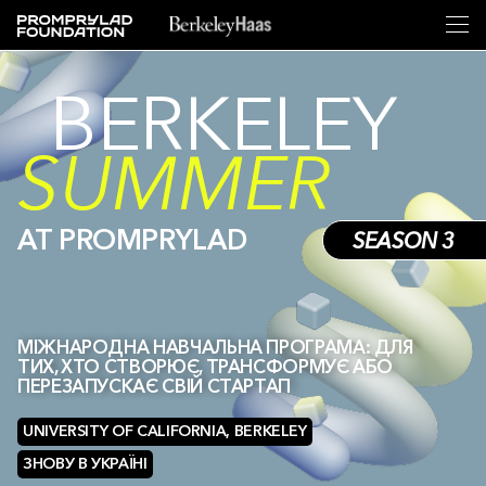
BERKELEY
SUMMER
AT PROMPRYLAD
МІЖНАРОДНА НАВЧАЛЬНА ПРОГРАМА: ДЛЯ
ТИХ, ХТО СТВОРЮЄ, ТРАНСФОРМУЄ АБО
ПЕРЕЗАПУСКАЄ СВІЙ СТАРТАП
UNIVERSITY OF CALIFORNIA, BERKELEY
ЗНОВУ В УКРАЇНІ