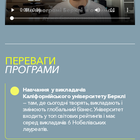
ПЕРЕВАГИ
ПРОГРАМИ
Навчання у викладачів
Каліфорнійського університету Берклі
— там, де сьогодні творять, викладають і
змінюють глобальний бізнес. Університет
входить у топ світових рейтингів і має
серед викладачів 6 Нобелівських
лауреатів.