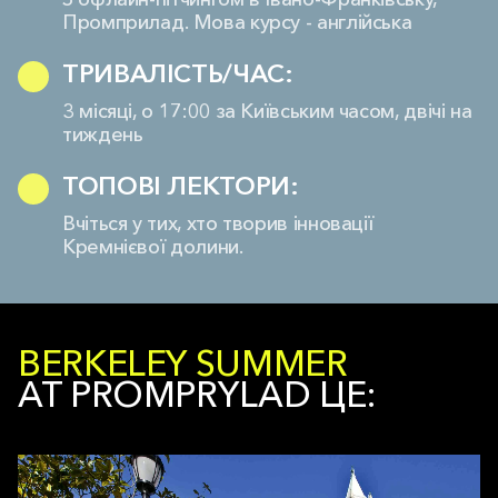
Промприлад. Мова курсу - англійська
ТРИВАЛІСТЬ/ЧАС:
3 місяці, о 17:00 за Київським
часом, двічі на
тиждень
ТОПОВІ ЛЕКТОРИ:
Вчіться у тих, хто творив інновації
Кремнієвої долини.
BERKELEY SUMMER
AT PROMPRYLAD ЦЕ: