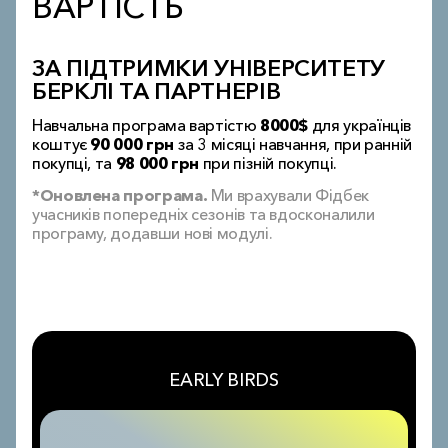
ВАРТІСТЬ
ЗА ПІДТРИМКИ УНІВЕРСИТЕТУ
БЕРКЛІ ТА ПАРТНЕРІВ
Навчальна програма вартістю
8000$
для українців
коштує
90 000 грн
за 3 місяці навчання, при ранній
покупці, та
98 000 грн
при пізній покупці.
*Оновлена програма.
Ми врахували Фідбек
учасників попередніх сезонів та вдосконалили
програму, додавши нові модулі.
00
00
00
ДНІВ
ГОДИНИ
ХВИЛИНИ
EARLY BIRDS