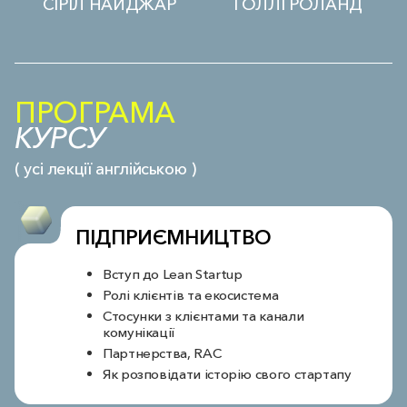
СІРІЛ НАЙДЖАР
ГОЛЛІ РОЛАНД
CEO Sensio Air, Start X founder
Засновниця та CEO компанії Rebel GTM. Консультантка зі
стратегій виходу на ринок, маркетингу
ПРОГРАМА
КУРСУ
( усі лекції англійською )
ПІДПРИЄМНИЦТВО
Вступ до Lean Startup
Ролі клієнтів та екосистема
Стосунки з клієнтами та канали
комунікації
Партнерства, RAC
Як розповідати історію свого стартапу