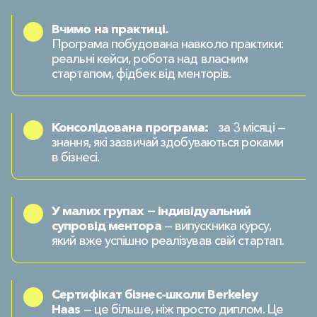
Вчимо на практиці.
Програма побудована навколо практики:
реальні кейси, робота над власним
стартапом, фідбек від менторів.
Консолідована програма:
за 3 місяці —
знання, які зазвичай здобуваються роками
в бізнесі.
У малих групах — індивідуальний
супровід ментора
— випускника курсу,
який вже успішно реалізував свій стартап.
Сертифікат бізнес-школи Berkeley
Haas
— це більше, ніж просто диплом. Це